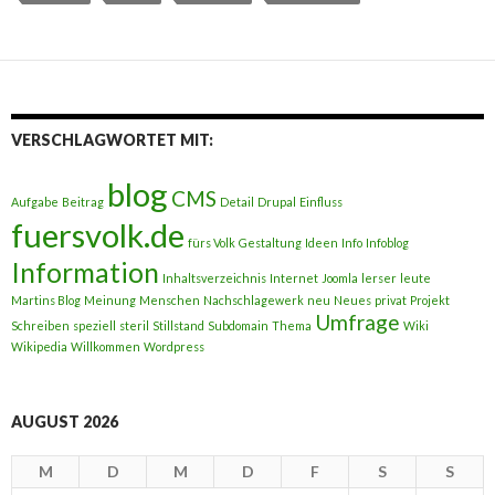
VERSCHLAGWORTET MIT:
blog
CMS
Aufgabe
Beitrag
Detail
Drupal
Einfluss
fuersvolk.de
fürs Volk
Gestaltung
Ideen
Info
Infoblog
Information
Inhaltsverzeichnis
Internet
Joomla
lerser
leute
Martins Blog
Meinung
Menschen
Nachschlagewerk
neu
Neues
privat
Projekt
Umfrage
Schreiben
speziell
steril
Stillstand
Subdomain
Thema
Wiki
Wikipedia
Willkommen
Wordpress
AUGUST 2026
M
D
M
D
F
S
S