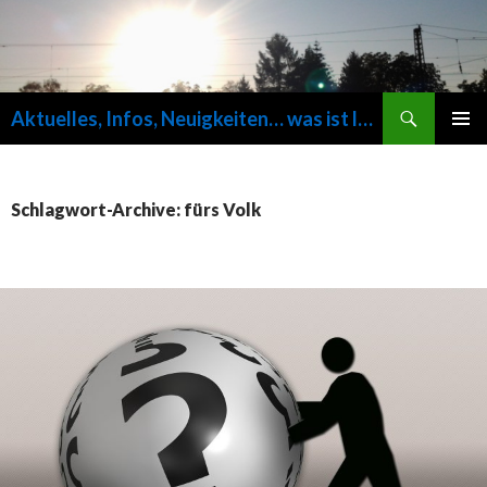
Suchen
Aktuelles, Infos, Neuigkeiten… was ist los auf fuersvolk.de ?
SPRINGE
PRIMÄR
ZUM
MENÜ
INHALT
Schlagwort-Archive: fürs Volk