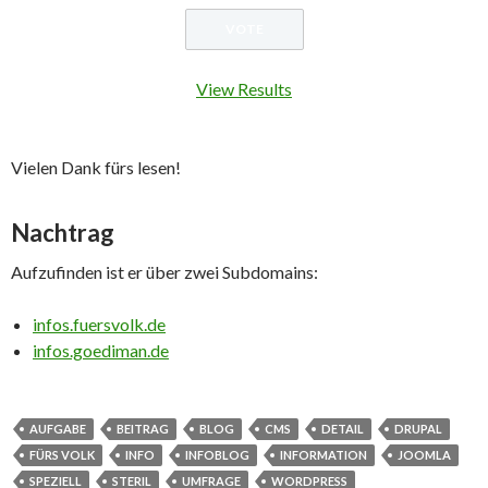
View Results
Vielen Dank fürs lesen!
Nachtrag
Aufzufinden ist er über zwei Subdomains:
infos.fuersvolk.de
infos.goediman.de
AUFGABE
BEITRAG
BLOG
CMS
DETAIL
DRUPAL
FÜRS VOLK
INFO
INFOBLOG
INFORMATION
JOOMLA
SPEZIELL
STERIL
UMFRAGE
WORDPRESS