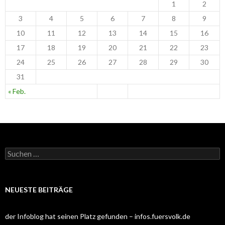
1
2
3
4
5
6
7
8
9
10
11
12
13
14
15
16
17
18
19
20
21
22
23
24
25
26
27
28
29
30
31
« Feb.
S
u
c
h
e
NEUESTE BEITRÄGE
n
n
a
der Infoblog hat seinen Platz gefunden – infos.fuersvolk.de
c