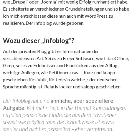
wie „Drupal“ oder „Joomla“ mit wenig Erfolg rumhantiert habe.
Es scheiterte an verschiedenen Grundeinstellungen und so habe
ich mich entschlossen diese nun auch mit WordPress zu
realisieren. Der Infoblog wurde geboren.
Wozu dieser „Infoblog“?
Auf den privaten Blog gibt es Informationen der
verschiedensten Art. Sei es zu Freier Software, wie LibreOffice,
Gimp, sei es zu Erlebnissen und Eindrücken aus den Alltag,
wichtige Anliegen, wie Petitionen usw…. Kurz und knapp
geschrieben fürs Volk, für Jede/ n welche_r der deutschen
Sprache mächtig ist. Relativ locker und salopp geschrieben..
Der Infoblog hat eine
ähnliche, aber speziellere
Aufgabe
. Mit mehr Tiefe in die Thematik einzudringen.
Es fallen persönliche Eindrücke aus dem Privatleben,
soweit wie möglich raus, die Schreibweise ist etwas
steriler und nicht so persönlich – eher vermittelnd.