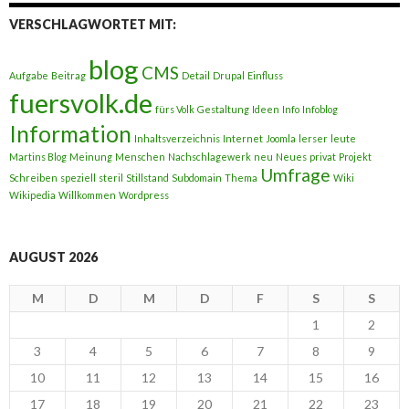
VERSCHLAGWORTET MIT:
blog
CMS
Aufgabe
Beitrag
Detail
Drupal
Einfluss
fuersvolk.de
fürs Volk
Gestaltung
Ideen
Info
Infoblog
Information
Inhaltsverzeichnis
Internet
Joomla
lerser
leute
Martins Blog
Meinung
Menschen
Nachschlagewerk
neu
Neues
privat
Projekt
Umfrage
Schreiben
speziell
steril
Stillstand
Subdomain
Thema
Wiki
Wikipedia
Willkommen
Wordpress
AUGUST 2026
M
D
M
D
F
S
S
1
2
3
4
5
6
7
8
9
10
11
12
13
14
15
16
17
18
19
20
21
22
23