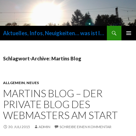
Suchen
Aktuelles, Infos, Neuigkeiten… was ist los auf fuersvolk.de ?
SPRINGE
PRIMÄR
ZUM
MENÜ
INHALT
Schlagwort-Archive: Martins Blog
ALLGEMEIN
,
NEUES
MARTINS BLOG – DER
PRIVATE BLOG DES
WEBMASTERS AM START
30. JULI 2015
ADMIN
SCHREIBE EINEN KOMMENTAR