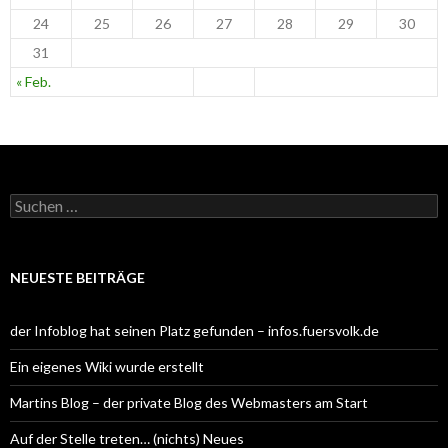
24
25
26
27
28
29
30
31
« Feb.
S
u
c
h
e
NEUESTE BEITRÄGE
n
n
a
der Infoblog hat seinen Platz gefunden – infos.fuersvolk.de
c
h
Ein eigenes Wiki wurde erstellt
:
Martins Blog – der private Blog des Webmasters am Start
Auf der Stelle treten… (nichts) Neues