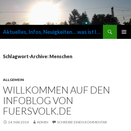
Suchen
Aktuelles, Infos, Neuigkeiten… was ist los auf fuersvolk.de ?
SPRINGE
PRIMÄR
ZUM
MENÜ
INHALT
Schlagwort-Archive: Menschen
ALLGEMEIN
WILLKOMMEN AUF DEN
INFOBLOG VON
FUERSVOLK.DE
14. MAI 2014
ADMIN
SCHREIBE EINEN KOMMENTAR