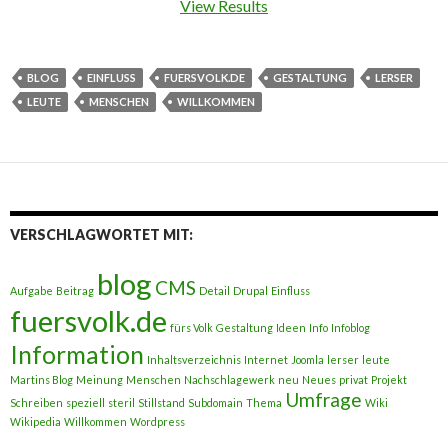
View Results
BLOG
EINFLUSS
FUERSVOLK.DE
GESTALTUNG
LERSER
LEUTE
MENSCHEN
WILLKOMMEN
VERSCHLAGWORTET MIT:
blog
CMS
Aufgabe
Beitrag
Detail
Drupal
Einfluss
fuersvolk.de
fürs Volk
Gestaltung
Ideen
Info
Infoblog
Information
Inhaltsverzeichnis
Internet
Joomla
lerser
leute
Martins Blog
Meinung
Menschen
Nachschlagewerk
neu
Neues
privat
Projekt
Umfrage
Schreiben
speziell
steril
Stillstand
Subdomain
Thema
Wiki
Wikipedia
Willkommen
Wordpress