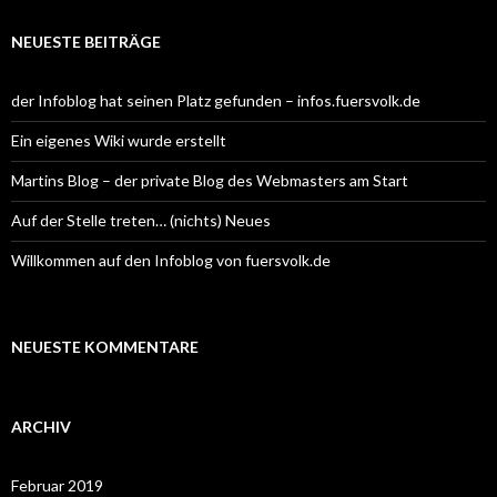
h
e
NEUESTE BEITRÄGE
n
n
a
der Infoblog hat seinen Platz gefunden – infos.fuersvolk.de
c
h
Ein eigenes Wiki wurde erstellt
:
Martins Blog – der private Blog des Webmasters am Start
Auf der Stelle treten… (nichts) Neues
Willkommen auf den Infoblog von fuersvolk.de
NEUESTE KOMMENTARE
ARCHIV
Februar 2019