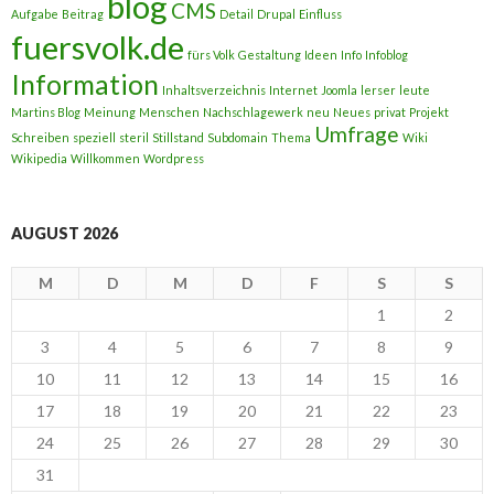
blog
CMS
Aufgabe
Beitrag
Detail
Drupal
Einfluss
fuersvolk.de
fürs Volk
Gestaltung
Ideen
Info
Infoblog
Information
Inhaltsverzeichnis
Internet
Joomla
lerser
leute
Martins Blog
Meinung
Menschen
Nachschlagewerk
neu
Neues
privat
Projekt
Umfrage
Schreiben
speziell
steril
Stillstand
Subdomain
Thema
Wiki
Wikipedia
Willkommen
Wordpress
AUGUST 2026
M
D
M
D
F
S
S
1
2
3
4
5
6
7
8
9
10
11
12
13
14
15
16
17
18
19
20
21
22
23
24
25
26
27
28
29
30
31