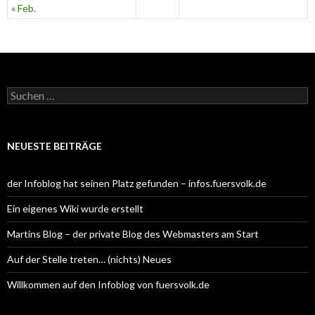
« Feb.
S
u
c
h
e
NEUESTE BEITRÄGE
n
n
a
der Infoblog hat seinen Platz gefunden – infos.fuersvolk.de
c
h
Ein eigenes Wiki wurde erstellt
:
Martins Blog – der private Blog des Webmasters am Start
Auf der Stelle treten… (nichts) Neues
Willkommen auf den Infoblog von fuersvolk.de