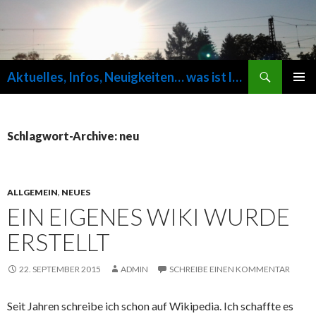
Suchen
Aktuelles, Infos, Neuigkeiten… was ist los auf fuersvolk.de ?
SPRINGE
PRIMÄR
ZUM
MENÜ
INHALT
Schlagwort-Archive: neu
ALLGEMEIN
,
NEUES
EIN EIGENES WIKI WURDE
ERSTELLT
22. SEPTEMBER 2015
ADMIN
SCHREIBE EINEN KOMMENTAR
Seit Jahren schreibe ich schon auf Wikipedia. Ich schaffte es