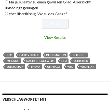
Na ja, Kreativ zu einen gewissen Grad. Aber nicht
unbedingt gelungen
eher überflüssig. Wozu das Ganze?
View Results
CMS
FUERSVOLK.DE
INFORMATION
INTERNET
MEINUNG
NACHSCHLAGEWERK
NEU
SCHREIBEN
SUBDOMAIN
THEMA
UMFRAGE
WIKI
WIKIPEDIA
VERSCHLAGWORTET MIT: