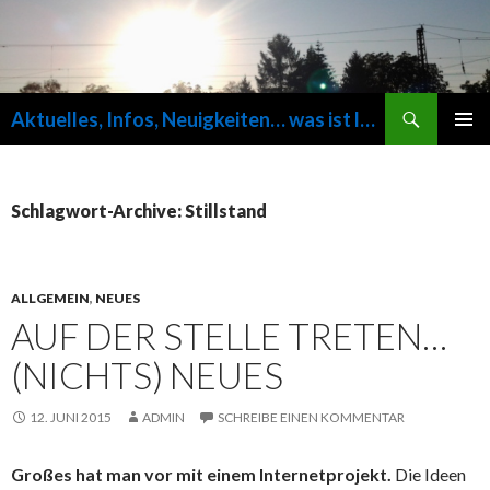
Suchen
Aktuelles, Infos, Neuigkeiten… was ist los auf fuersvolk.de ?
SPRINGE
PRIMÄR
ZUM
MENÜ
INHALT
Schlagwort-Archive: Stillstand
ALLGEMEIN
,
NEUES
AUF DER STELLE TRETEN…
(NICHTS) NEUES
12. JUNI 2015
ADMIN
SCHREIBE EINEN KOMMENTAR
Großes hat man vor mit einem Internetprojekt.
Die Ideen