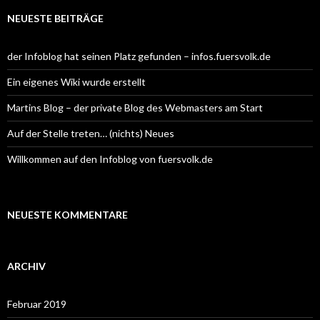
h
e
NEUESTE BEITRÄGE
n
n
a
der Infoblog hat seinen Platz gefunden – infos.fuersvolk.de
c
h
Ein eigenes Wiki wurde erstellt
:
Martins Blog – der private Blog des Webmasters am Start
Auf der Stelle treten… (nichts) Neues
Willkommen auf den Infoblog von fuersvolk.de
NEUESTE KOMMENTARE
ARCHIV
Februar 2019