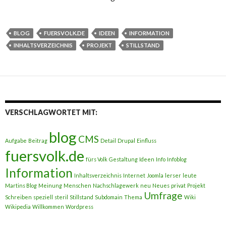
BLOG
FUERSVOLK.DE
IDEEN
INFORMATION
INHALTSVERZEICHNIS
PROJEKT
STILLSTAND
VERSCHLAGWORTET MIT:
blog
CMS
Aufgabe
Beitrag
Detail
Drupal
Einfluss
fuersvolk.de
fürs Volk
Gestaltung
Ideen
Info
Infoblog
Information
Inhaltsverzeichnis
Internet
Joomla
lerser
leute
Martins Blog
Meinung
Menschen
Nachschlagewerk
neu
Neues
privat
Projekt
Umfrage
Schreiben
speziell
steril
Stillstand
Subdomain
Thema
Wiki
Wikipedia
Willkommen
Wordpress